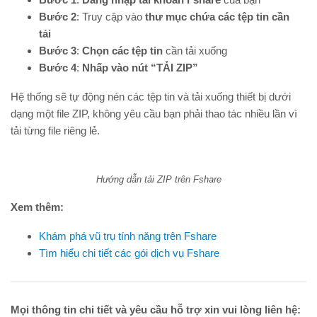
Bước 2
: Truy cập vào
thư mục chứa các tệp tin cần
tải
Bước 3
:
Chọn các tệp tin
cần tải xuống
Bước 4
:
Nhấp vào nút “TẢI ZIP”
Hệ thống sẽ tự động nén các tệp tin và tải xuống thiết bị dưới
dạng một file ZIP, k
hông yêu cầu bạn phải thao tác nhiều lần vì
tải từng file riêng lẻ.
Hướng dẫn tải ZIP trên Fshare
Xem thêm:
Khám phá vũ trụ tính năng trên Fshare
Tìm hiểu chi tiết các gói dịch vụ Fshare
Mọi thông tin chi tiết và yêu cầu hỗ trợ xin vui lòng liên hệ: