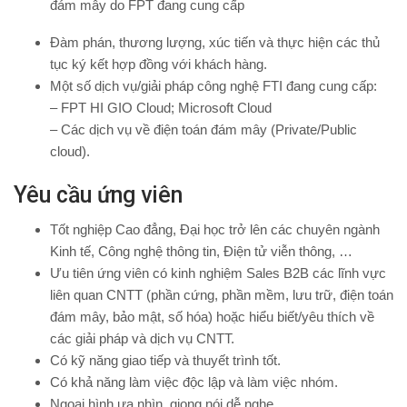
đám mây do FPT đang cung cấp
Đàm phán, thương lượng, xúc tiến và thực hiện các thủ
tục ký kết hợp đồng với khách hàng.
Một số dịch vụ/giải pháp công nghệ FTI đang cung cấp:
– FPT HI GIO Cloud; Microsoft Cloud
– Các dịch vụ về điện toán đám mây (Private/Public
cloud).
Yêu cầu ứng viên
Tốt nghiệp Cao đẳng, Đại học trở lên các chuyên ngành
Kinh tế, Công nghệ thông tin, Điện tử viễn thông, …
Ưu tiên ứng viên có kinh nghiệm Sales B2B các lĩnh vực
liên quan CNTT (phần cứng, phần mềm, lưu trữ, điện toán
đám mây, bảo mật, số hóa) hoặc hiểu biết/yêu thích về
các giải pháp và dịch vụ CNTT.
Có kỹ năng giao tiếp và thuyết trình tốt.
Có khả năng làm việc độc lập và làm việc nhóm.
Ngoại hình ưa nhìn, giọng nói dễ nghe.