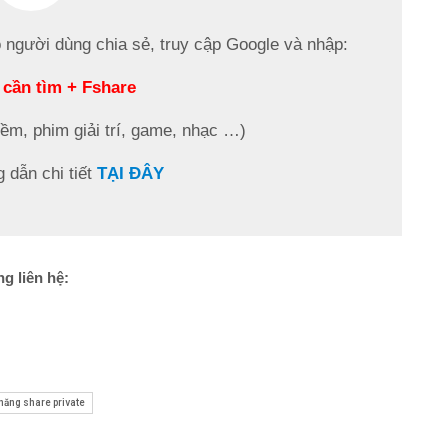
o người dùng chia sẻ, truy cập Google và nhập:
 cần tìm + Fshare
mềm, phim giải trí, game, nhạc …)
dẫn chi tiết
TẠI ĐÂY
ng liên hệ:
năng share private