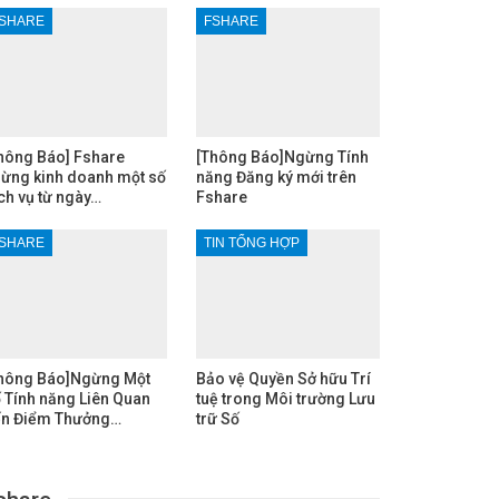
SHARE
FSHARE
hông Báo] Fshare
[Thông Báo]Ngừng Tính
ừng kinh doanh một số
năng Đăng ký mới trên
ch vụ từ ngày…
Fshare
SHARE
TIN TỔNG HỢP
hông Báo]Ngừng Một
Bảo vệ Quyền Sở hữu Trí
 Tính năng Liên Quan
tuệ trong Môi trường Lưu
n Điểm Thưởng…
trữ Số