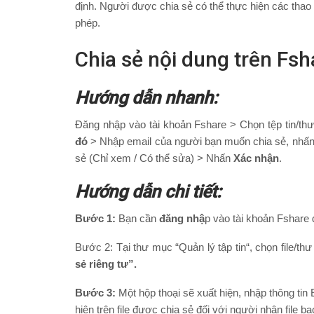
định. Người được chia sẻ có thể thực hiện các thao
phép.
Chia sẻ nội dung trên Fs
Hướng dẫn nhanh:
Đăng nhập vào tài khoản Fshare > Chọn tệp tin/th
đó
> Nhập email của người bạn muốn chia sẻ, nhấn
sẻ (Chỉ xem / Có thể sửa) > Nhấn
Xác nhận
.
Hướng dẫn chi tiết:
Bước 1:
Bạn cần
đăng nhậ
p vào tài khoản Fshare 
Bước 2:
Tại thư mục “
Quản lý tập tin
“,
chọn file/th
sẻ riêng tư”.
Bước 3:
Một hộp thoại
sẽ xuất hiện, nhập thông ti
hiện trên file được chia sẻ đối với người nhận file 