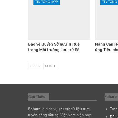
TIN TỔNG HỢP
TIN TỔNG
Bảo vệ Quyền Sở hữu Trí tuệ
Nâng Cấp Hệ
trong Môi trường Lưu trữ Số
ứng Tiêu ch
PREV
NEXT
Giới Thiệu
Fshare
Fshare
là dịch vụ lưu trữ dữ liệu trực
Tính
tuyến hàng đầu tại Việt Nam hiện nay,
Đối 