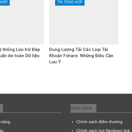
 HỢP
TIN TỔNG HỢP
 thống Lưu trữ Đáp
Dung Lượng Tải Các Loại Tài
uẩn An toàn Dữ liệu
Khoản Fshare: Những Điều Cần
Lưu Ý
Chính Sách
 năng
Chính sách điểm thưởng
tác
Chính sách hot file/direct link