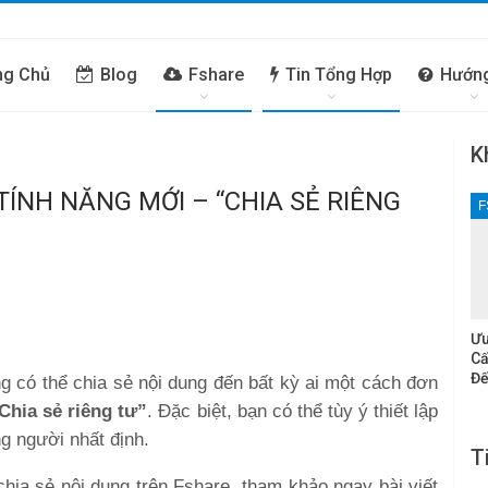
ng Chủ
Blog
Fshare
Tin Tổng Hợp
Hướn
K
ÍNH NĂNG MỚI – “CHIA SẺ RIÊNG
F
Ưu
Cấ
Đế
ng có thể chia sẻ nội dung đến bất kỳ ai một cách đơn
Chia sẻ riêng tư”
. Đặc biệt, bạn có thể tùy ý thiết lập
g người nhất định.
T
hia sẻ nội dung trên Fshare, tham khảo ngay bài viết