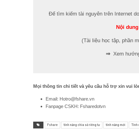
Để tìm kiếm tài nguyên trên Internet d
Nội dung
(Tài liệu học tập, phần 
⇒
Xem hướng 
Mọi thông tin chi tiết và yêu cầu hỗ trợ xin vui lò
Email: Hotro@fshare.vn
Fanpage CSKH: Fsharedotvn
Fshare
tính năng chia sẻ riêng tư
tính năng mới
Tính 