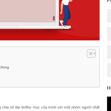
F
 chóng
H
 chia sẻ tệp tin/thư mục của mình với một nhóm người nhất