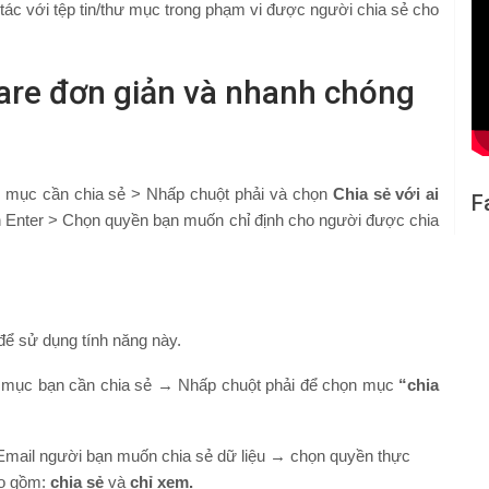
 tác với tệp tin/thư mục trong phạm vi được người chia sẻ cho
hare đơn giản và nhanh chóng
ư mục cần chia sẻ > Nhấp chuột phải và chọn
Chia sẻ với ai
F
 Enter > Chọn quyền bạn muốn chỉ định cho người được chia
để sử dụng tính năng này.
ư mục bạn cần chia sẻ
→
Nhấp chuột phải
để chọn mục
“chia
n Email người bạn muốn chia sẻ dữ liệu → chọn quyền thực
bao gồm:
chia sẻ
và
chỉ xem.