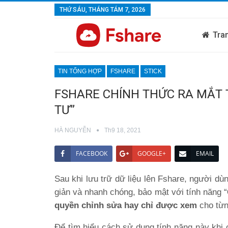
THỨ SÁU, THÁNG TÁM 7, 2026
Tra
TIN TỔNG HỢP
FSHARE
STICK
FSHARE CHÍNH THỨC RA MẮT T
TƯ”
HÀ NGUYỄN
Th9 18, 2021
FACEBOOK
GOOGLE+
EMAIL
Sau khi lưu trữ dữ liệu lên Fshare, người dù
giản và nhanh chóng, bảo mật với tính năng “
quyền chỉnh sửa hay chỉ được xem
cho từn
Để tìm hiểu cách sử dụng tính năng này khi c