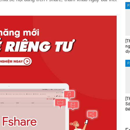
F
[T
ng
dị
F
[T
Số
Đế