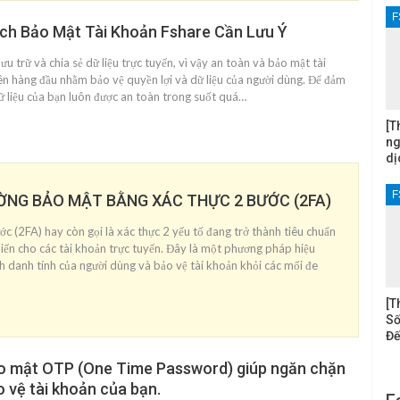
F
ch Bảo Mật Tài Khoản Fshare Cần Lưu Ý
lưu trữ và chia sẻ dữ liệu trực tuyến, vì vậy an toàn và bảo mật tài
iên hàng đầu nhằm bảo vệ quyền lợi và dữ liệu của người dùng. Để đảm
ữ liệu của bạn luôn được an toàn trong suốt quá…
[T
ng
dị
F
NG BẢO MẬT BẰNG XÁC THỰC 2 BƯỚC (2FA)
c (2FA) hay còn gọi là xác thực 2 yếu tố đang trở thành tiêu chuẩn
iến cho các tài khoản trực tuyến. Đây là một phương pháp hiệu
h danh tính của người dùng và bảo vệ tài khoản khỏi các mối đe
[T
Số
Đế
o mật OTP (One Time Password) giúp ngăn chặn
 vệ tài khoản của bạn.