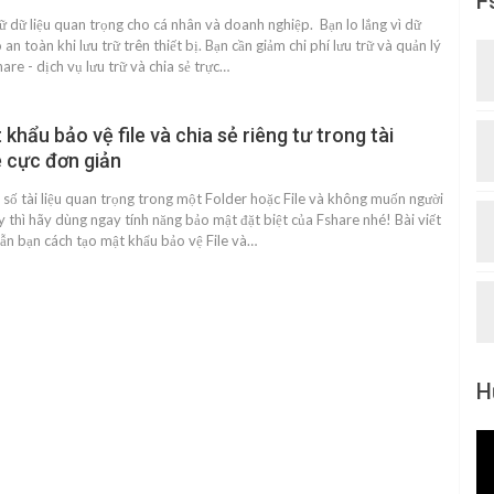
F
rữ dữ liệu quan trọng cho cá nhân và doanh nghiệp. Bạn lo lắng vì dữ
an toàn khi lưu trữ trên thiết bị. Bạn cần giảm chi phí lưu trữ và quản lý
are - dịch vụ lưu trữ và chia sẻ trực…
khẩu bảo vệ file và chia sẻ riêng tư trong tài
 cực đơn giản
t số tài liệu quan trọng trong một Folder hoặc File và không muốn người
 thì hãy dùng ngay tính năng bảo mật đặt biệt của Fshare nhé! Bài viết
ẫn bạn cách tạo mật khẩu bảo vệ File và…
H