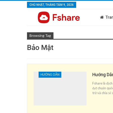
CHỦ NHẬT, THÁNG TÁM 9, 2026
Tra
Browsing Tag
Bảo Mật
Hướng Dẫn
HƯỚNG DẪN
Fshare là dịch 
đạt chuẩn quố
trữ và chia sẻ 