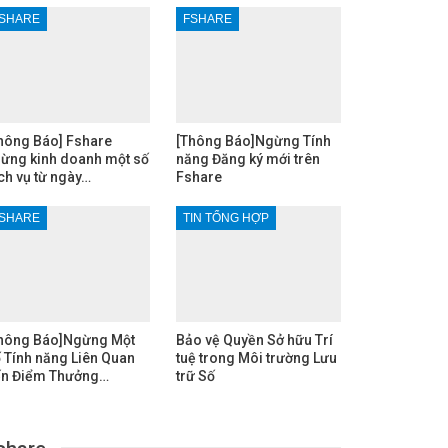
SHARE
FSHARE
hông Báo] Fshare
[Thông Báo]Ngừng Tính
ừng kinh doanh một số
năng Đăng ký mới trên
ch vụ từ ngày…
Fshare
SHARE
TIN TỔNG HỢP
hông Báo]Ngừng Một
Bảo vệ Quyền Sở hữu Trí
 Tính năng Liên Quan
tuệ trong Môi trường Lưu
n Điểm Thưởng…
trữ Số