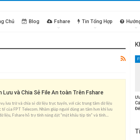
ng Chủ
Blog
Fshare
Tin Tổng Hợp
Hướn
K
F
 Lưu và Chia Sẻ File An toàn Trên Fshare
Ưu
Cấ
vụ lưu trữ và chia sẻ dữ liệu trực tuyến, với các trung tâm dữ liệu
Đế
c tế của FPT Telecom. Nhằm giúp người dùng an tâm hơn khi lưu
dữ liệu, Fshare hỗ trợ tính năng đặt "mật khẩu tệp tin" và tính…
T