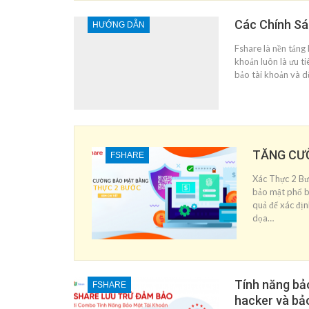
Các Chính Sá
HƯỚNG DẪN
Fshare là nền tảng 
khoản luôn là ưu t
bảo tài khoản và d
TĂNG CƯỜ
FSHARE
Xác Thực 2 Bướ
bảo mật phổ b
quả để xác địn
dọa…
Tính năng bả
FSHARE
hacker và bảo