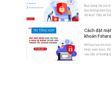
Bạn đang cần lưu t
liệu không đảm bảo 
dữ liệu? Hãy để Fsh
Cách đặt mật 
TIN TỔNG HỢP
khoản Fshare
Khi bạn lưu trữ mộ
khác xem được. Vậy
sau đây sẽ hướng d