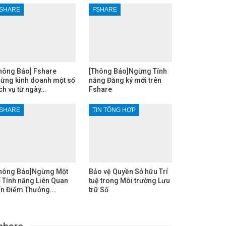
SHARE
FSHARE
hông Báo] Fshare
[Thông Báo]Ngừng Tính
ừng kinh doanh một số
năng Đăng ký mới trên
ch vụ từ ngày…
Fshare
SHARE
TIN TỔNG HỢP
hông Báo]Ngừng Một
Bảo vệ Quyền Sở hữu Trí
 Tính năng Liên Quan
tuệ trong Môi trường Lưu
n Điểm Thưởng…
trữ Số