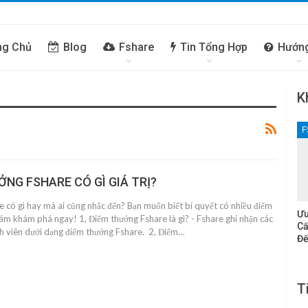
ng Chủ
Blog
Fshare
Tin Tổng Hợp
Hướn
K
F
ỞNG FSHARE CÓ GÌ GIÁ TRỊ?
 có gì hay mà ai cũng nhắc đến? Bạn muốn biết bí quyết có nhiều điểm
Ưu
m khám phá ngay! 1, Điểm thưởng Fshare là gì? - Fshare ghi nhận các
Cấ
h viên dưới dạng điểm thưởng Fshare. 2, Điểm…
Đế
T