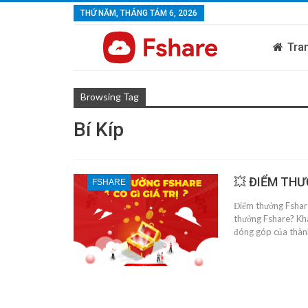
THỨ NĂM, THÁNG TÁM 6, 2026
Tra
Browsing Tag
Bí Kíp
💥 ĐIỂM THƯ
FSHARE
Điểm thưởng Fshare
thưởng Fshare? Khá
đóng góp của thàn