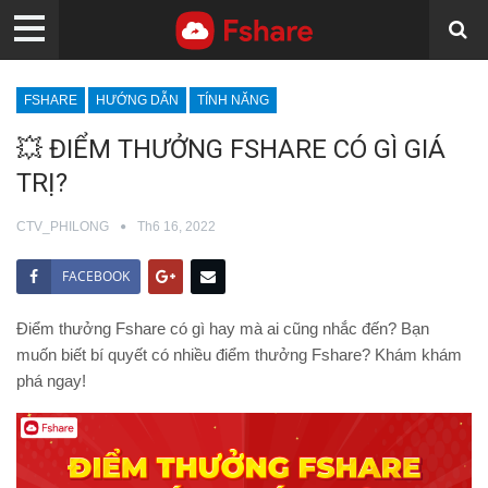
FSHARE
HƯỚNG DẪN
TÍNH NĂNG
💥 ĐIỂM THƯỞNG FSHARE CÓ GÌ GIÁ
TRỊ?
CTV_PHILONG
Th6 16, 2022
FACEBOOK
Điểm thưởng Fshare có gì hay mà ai cũng nhắc đến? Bạn
muốn biết bí quyết có nhiều điểm thưởng Fshare? Khám khám
phá ngay!