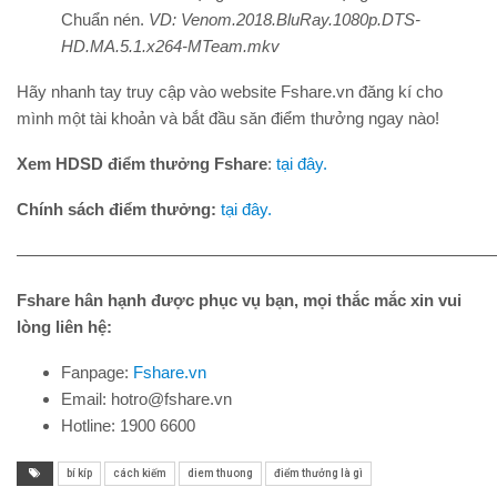
Chuẩn nén.
VD: Venom.2018.BluRay.1080p.DTS-
HD.MA.5.1.x264-MTeam.mkv
Hãy nhanh tay truy cập vào website Fshare.vn đăng kí cho
mình một tài khoản và bắt đầu săn điểm thưởng ngay nào!
Xem HDSD điểm thưởng Fshare
:
tại đây.
Chính sách điểm thưởng:
tại đây.
————————————————————————————
Fshare hân hạnh được phục vụ bạn, mọi thắc mắc xin vui
lòng liên hệ:
Fanpage:
Fshare.vn
Email: hotro@fshare.vn
Hotline: 1900 6600
bí kíp
cách kiếm
diem thuong
điểm thưởng là gì