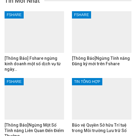
Tin Mới Nhất
FSHARE
FSHARE
[Thông Báo] Fshare ngừng
[Thông Báo]Ngừng Tính năng
kinh doanh một số dịch vụ từ
Đăng ký mới trên Fshare
ngày…
FSHARE
TIN TỔNG HỢP
[Thông Báo]Ngừng Một Số
Bảo vệ Quyền Sở hữu Trí tuệ
Tính năng Liên Quan Đến Điểm
trong Môi trường Lưu trữ Số
Thưởng…