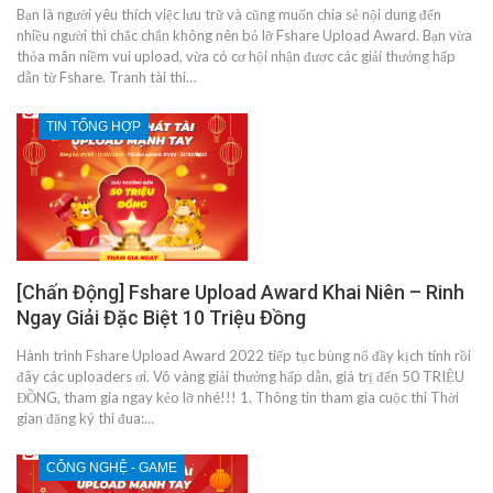
Bạn là người yêu thích việc lưu trữ và cũng muốn chia sẻ nội dung đến
nhiều người thì chắc chắn không nên bỏ lỡ Fshare Upload Award. Bạn vừa
thỏa mãn niềm vui upload, vừa có cơ hội nhận được các giải thưởng hấp
dẫn từ Fshare. Tranh tài thi…
TIN TỔNG HỢP
[Chấn Động] Fshare Upload Award Khai Niên – Rinh
Ngay Giải Đặc Biệt 10 Triệu Đồng
Hành trình Fshare Upload Award 2022 tiếp tục bùng nổ đầy kịch tính rồi
đây các uploaders ơi. Vô vàng giải thưởng hấp dẫn, giá trị đến 50 TRIỆU
ĐỒNG, tham gia ngay kẻo lỡ nhé!!! 1. Thông tin tham gia cuộc thi Thời
gian đăng ký thi đua:…
CÔNG NGHỆ - GAME