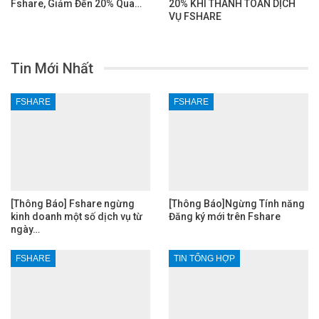
Fshare, Giảm Đến 20% Qua…
20% KHI THANH TOÁN DỊCH
VỤ FSHARE
Tin Mới Nhất
FSHARE
FSHARE
[Thông Báo] Fshare ngừng
[Thông Báo]Ngừng Tính năng
kinh doanh một số dịch vụ từ
Đăng ký mới trên Fshare
ngày…
FSHARE
TIN TỔNG HỢP