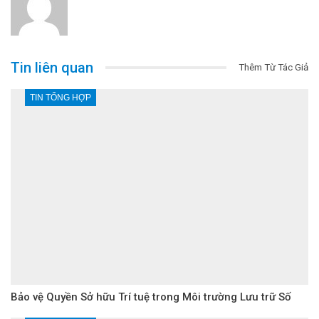
Tin liên quan
Thêm Từ Tác Giả
TIN TỔNG HỢP
Bảo vệ Quyền Sở hữu Trí tuệ trong Môi trường Lưu trữ Số