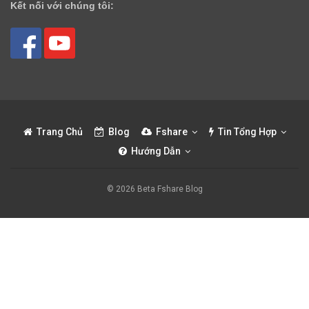
Kết nối với chúng tôi:
Trang Chủ
Blog
Fshare
Tin Tổng Hợp
Hướng Dẫn
© 2026 Beta Fshare Blog