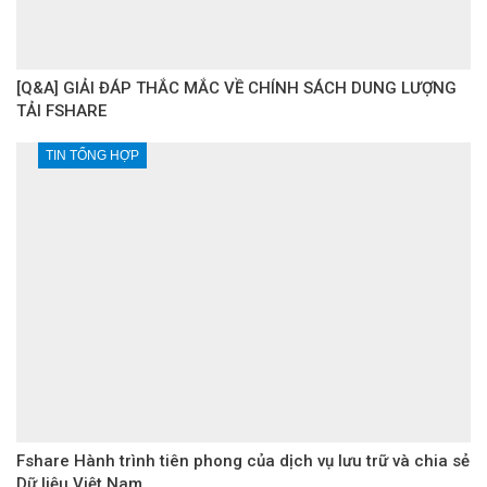
[Q&A] GIẢI ĐÁP THẮC MẮC VỀ CHÍNH SÁCH DUNG LƯỢNG
TẢI FSHARE
TIN TỔNG HỢP
Fshare Hành trình tiên phong của dịch vụ lưu trữ và chia sẻ
Dữ liệu Việt Nam