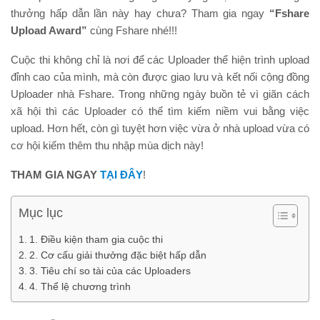
thưởng hấp dẫn lần này hay chưa? Tham gia ngay
“Fshare
Upload Award”
cùng Fshare nhé!!!
Cuộc thi không chỉ là nơi để các Uploader thể hiện trình upload
đỉnh cao của mình, mà còn được giao lưu và kết nối cộng đồng
Uploader nhà Fshare. Trong những ngày buồn tẻ vì giãn cách
xã hội thì các Uploader có thể tìm kiếm niềm vui bằng việc
upload. Hơn hết, còn gì tuyệt hơn việc vừa ở nhà upload vừa có
cơ hội kiếm thêm thu nhập mùa dịch này!
THAM GIA NGAY
TẠI ĐÂY
!
Mục lục
1. Điều kiện tham gia cuộc thi
2. Cơ cấu giải thưởng đặc biệt hấp dẫn
3. Tiêu chí so tài của các Uploaders
4. Thể lệ chương trình