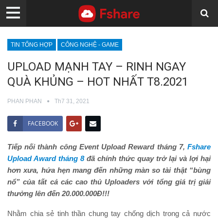
TIN TỔNG HỢP
CÔNG NGHỆ - GAME
UPLOAD MẠNH TAY – RINH NGAY
QUÀ KHỦNG – HOT NHẤT T8.2021
PHAN PHAN
Th7 31, 2021
FACEBOOK
Tiếp nối thành công Event Upload Reward tháng 7,
Fshare
Upload Award tháng 8
đã chính thức quay trở lại và lợi hại
hơn xưa, hứa hẹn mang đến những màn so tài thật “bùng
nổ” của tất cả các cao thủ Uploaders với tổng giá trị giải
thưởng lên đến 20.000.000Đ!!!
Nhằm chia sẻ tinh thần chung tay chống dịch trong cả nước