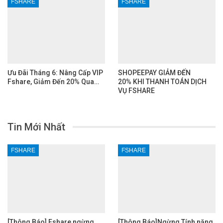
FSHARE
FSHARE
Ưu Đãi Tháng 6: Nâng Cấp VIP
SHOPEEPAY GIẢM ĐẾN
Fshare, Giảm Đến 20% Qua…
20% KHI THANH TOÁN DỊCH
VỤ FSHARE
Tin Mới Nhất
FSHARE
FSHARE
[Thông Báo] Fshare ngừng
[Thông Báo]Ngừng Tính năng