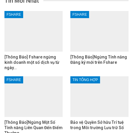
Tin Mới Nhất
FSHARE
FSHARE
[Thông Báo] Fshare ngừng
[Thông Báo]Ngừng Tính năng
kinh doanh một số dịch vụ từ
Đăng ký mới trên Fshare
ngày…
FSHARE
TIN TỔNG HỢP
[Thông Báo]Ngừng Một Số
Bảo vệ Quyền Sở hữu Trí tuệ
Tính năng Liên Quan Đến Điểm
trong Môi trường Lưu trữ Số
Thưởng…