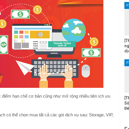
F
[T
ng
dị
F
c điểm hạn chế cơ bản cũng như mở rộng nhiều tiện ích ưu
[T
Số
Đế
 có thể chọn mua tất cả các gói dịch vụ sau: Storage, VIP,