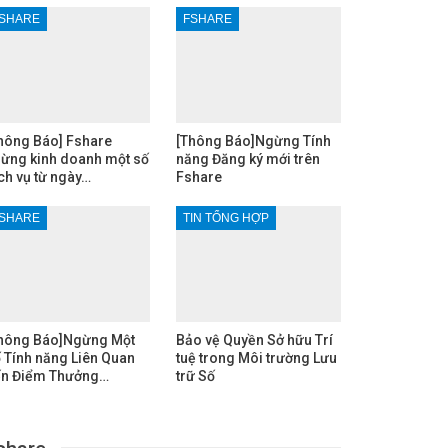
SHARE
FSHARE
hông Báo] Fshare
[Thông Báo]Ngừng Tính
ừng kinh doanh một số
năng Đăng ký mới trên
ch vụ từ ngày…
Fshare
SHARE
TIN TỔNG HỢP
hông Báo]Ngừng Một
Bảo vệ Quyền Sở hữu Trí
 Tính năng Liên Quan
tuệ trong Môi trường Lưu
n Điểm Thưởng…
trữ Số