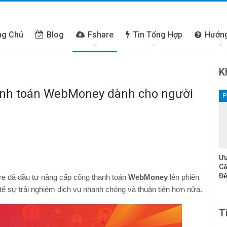
ng Chủ
Blog
Fshare
Tin Tổng Hợp
Hướn
K
anh toán WebMoney dành cho người
F
Ưu
Cấ
Đế
re đã đầu tư nâng cấp cổng thanh toán
WebMoney
lên phiên
 sự trải nghiệm dịch vụ nhanh chóng và thuận tiện hơn nữa.
T