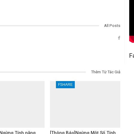
All Posts
F
Thêm Từ Tác Giả
FSHARE
Ngừng Tính năng
[Thông Báo]Ngừng Một Số Tính