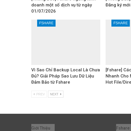
doanh một số dịch vụ từ ngày
Đăng ký mới
01/07/2026
FSHARE
FSHARE
Vì Sao Chỉ Backup Local Là Chưa
[Fshare] Các
Đủ? Giải Pháp Sao Lưu Dữ Liệu
Nhanh Cho 
Đảm Bảo từ Fshare
Hot File/Dir
PREV
NEXT
Giới Thiệu
Fshare