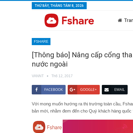
THỨ BẢY, THÁNG TÁM 8, 2026
Tra
FSHARE
[Thông báo] Nâng cấp cổng th
nước ngoài
VANNT
Th6 12, 2017
FACEBOOK
GOOGLE+
EMAIL
Với mong muốn hướng ra thị trường toàn cầu, Fsha
bản mới, nhằm đem đến cho Quý khách hàng quốc tế