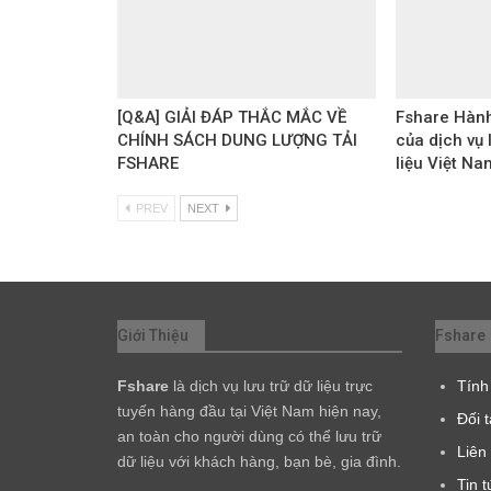
[Q&A] GIẢI ĐÁP THẮC MẮC VỀ
Fshare Hành
CHÍNH SÁCH DUNG LƯỢNG TẢI
của dịch vụ 
FSHARE
liệu Việt Na
PREV
NEXT
Giới Thiệu
Fshare
Fshare
là dịch vụ lưu trữ dữ liệu trực
Tính
tuyến hàng đầu tại Việt Nam hiện nay,
Đối 
an toàn cho người dùng có thể lưu trữ
Liên
dữ liệu với khách hàng, bạn bè, gia đình.
Tin t