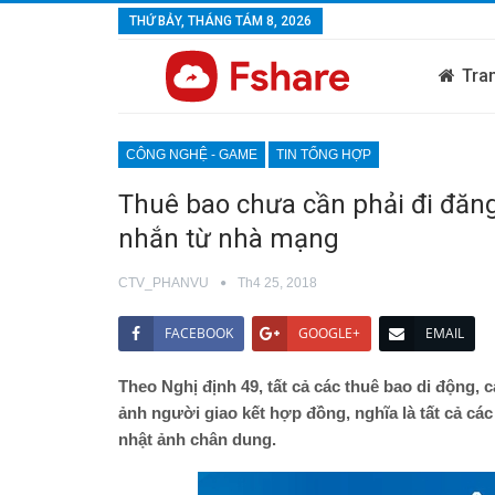
THỨ BẢY, THÁNG TÁM 8, 2026
Tra
CÔNG NGHỆ - GAME
TIN TỔNG HỢP
Thuê bao chưa cần phải đi đăng
nhắn từ nhà mạng
CTV_PHANVU
Th4 25, 2018
FACEBOOK
GOOGLE+
EMAIL
Theo Nghị định 49, tất cả các thuê bao di động, c
ảnh người giao kết hợp đồng, nghĩa là tất cả cá
nhật ảnh chân dung.