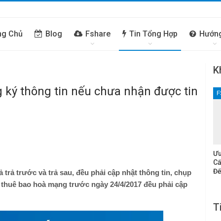
ng Chủ
Blog
Fshare
Tin Tổng Hợp
Hướn
K
 ký thông tin nếu chưa nhận được tin
F
Ưu
Cấ
Đế
ả trả trước và trả sau, đều phải cập nhật thông tin, chụp
c thuê bao hoà mạng trước ngày 24/4/2017 đều phải cập
T