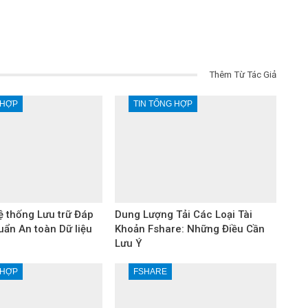
Thêm Từ Tác Giả
 HỢP
TIN TỔNG HỢP
 thống Lưu trữ Đáp
Dung Lượng Tải Các Loại Tài
uẩn An toàn Dữ liệu
Khoản Fshare: Những Điều Cần
Lưu Ý
 HỢP
FSHARE