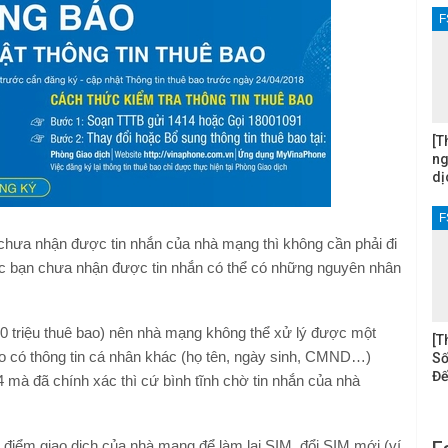
F
[T
ng
dị
F
 chưa nhận được tin nhắn của nhà mạng thì không cần phải đi
ệc bạn chưa nhận được tin nhắn có thể có những nguyên nhân
0 triệu thuê bao) nên nhà mạng không thể xử lý được một
[T
báo có thông tin cá nhân khác (họ tên, ngày sinh, CMND…)
Số
Đế
mà đã chính xác thì cứ bình tĩnh chờ tin nhắn của nhà
 điểm giao dịch của nhà mạng để làm lại SIM, đổi SIM mới (ví