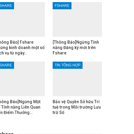
SHARE
FSHARE
hông Báo] Fshare
[Thông Báo]Ngừng Tính
ừng kinh doanh một số
năng Đăng ký mới trên
ch vụ từ ngày…
Fshare
SHARE
TIN TỔNG HỢP
hông Báo]Ngừng Một
Bảo vệ Quyền Sở hữu Trí
 Tính năng Liên Quan
tuệ trong Môi trường Lưu
n Điểm Thưởng…
trữ Số