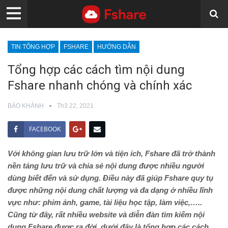
TIN TỔNG HỢP
FSHARE
HƯỚNG DẪN
Tổng hợp các cách tìm nội dung
Fshare nhanh chóng và chính xác
BẢO KHÁNH
Th3 22, 2021
FACEBOOK
Với không gian lưu trữ lớn và tiện ích, Fshare đã trở thành
nền tảng lưu trữ và chia sẻ nội dung được nhiều người
dùng biết đến và sử dụng. Điều này đã giúp Fshare quy tụ
được những nội dung chất lượng và đa dạng ở nhiều lĩnh
vực như: phim ảnh, game, tài liệu học tập, làm việc,…..
Cũng từ đây, rất nhiều website và diễn đàn tìm kiếm nội
dung Fshare được ra đời, dưới đây là tổng hợp các cách