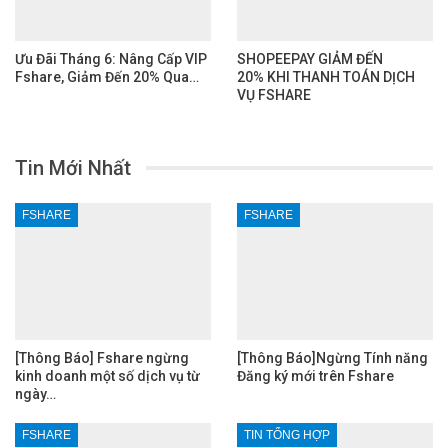
Ưu Đãi Tháng 6: Nâng Cấp VIP
SHOPEEPAY GIẢM ĐẾN
Fshare, Giảm Đến 20% Qua…
20% KHI THANH TOÁN DỊCH
VỤ FSHARE
Tin Mới Nhất
FSHARE
FSHARE
[Thông Báo] Fshare ngừng
[Thông Báo]Ngừng Tính năng
kinh doanh một số dịch vụ từ
Đăng ký mới trên Fshare
ngày…
FSHARE
TIN TỔNG HỢP