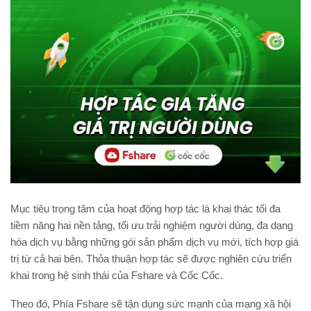
Mục tiêu trọng tâm của hoạt động hợp tác là khai thác tối đa
tiềm năng hai nền tảng, tối ưu trải nghiệm người dùng, đa dạng
hóa dịch vụ bằng những gói sản phẩm dịch vụ mới, tích hợp giá
trị từ cả hai bên. Thỏa thuận hợp tác sẽ được nghiên cứu triển
khai trong hệ sinh thái của Fshare và Cốc Cốc.
Theo đó, Phía Fshare sẽ tận dụng sức mạnh của mạng xã hội