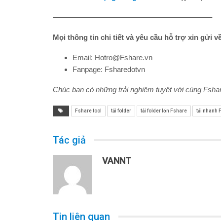
—————————————————————–
Mọi thông tin chi tiết và yêu cầu hỗ trợ xin gửi v
Email: Hotro@Fshare.vn
Fanpage: Fsharedotvn
Chúc bạn có những trải nghiệm tuyệt vời cùng Fshar
Fshare tool
tải folder
tải folder lớn Fshare
tải nhanh 
Tác giả
VANNT
Tin liên quan