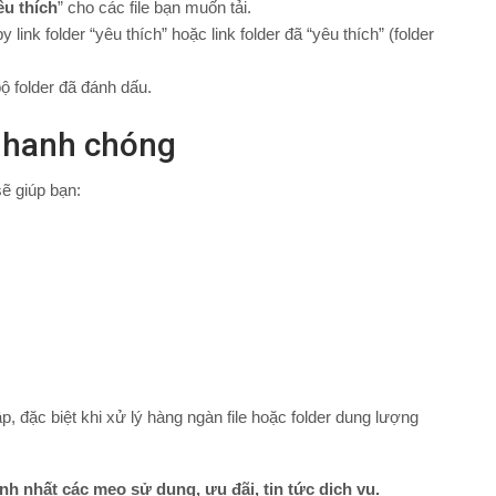
êu thích
” cho các file bạn muốn tải.
 link folder “yêu thích” hoặc link folder đã “yêu thích” (folder
ộ folder đã đánh dấu.
 Nhanh chóng
sẽ giúp bạn:
p, đặc biệt khi xử lý hàng ngàn file hoặc folder dung lượng
h nhất các mẹo sử dụng, ưu đãi, tin tức dịch vụ.