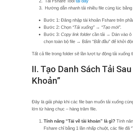
Tải Fshare Tool
tại đây
Hướng dẫn nhanh tải nhiều file cùng lúc bằng
Bước 1: Đăng nhập tài khoản Fshare trên ph
Bước 2: Chọn
“Tải xuống”
→
“Tạo mới”.
Bước 3:
Copy link folder
cần tải → Dán vào ô
chọn toàn bộ file → Bấm “
Bắt đầu
” để khởi độn
Tất cả file trong folder sẽ lần lượt tự động tải xuống
II. Tạo Danh Sách Tải Sau
Khoản”
Đây là giải pháp khi các file bạn muốn tải xuống cùn
lớn từ hàng chục – hàng trăm file.
Tính năng “Tải về tài khoản” là gì?
Tính năn
Fshare chỉ bằng 1 lần nhấp chuột, các file đã 