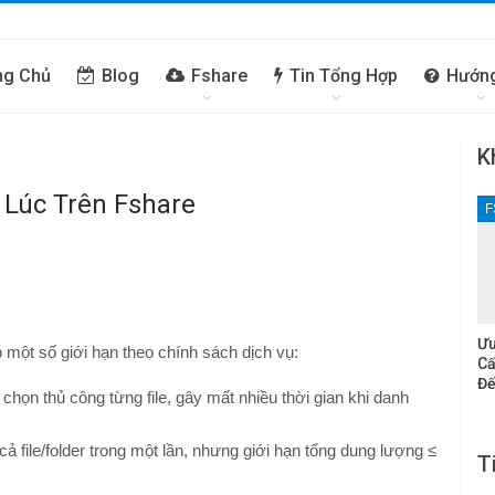
ng Chủ
Blog
Fshare
Tin Tổng Hợp
Hướn
K
 Lúc Trên Fshare
F
Ưu
p một số giới hạn theo chính sách dịch vụ:
Cấ
Đế
chọn thủ công từng file, gây mất nhiều thời gian khi danh
 cả file/folder trong một lần, nhưng giới hạn tổng dung lượng ≤
T