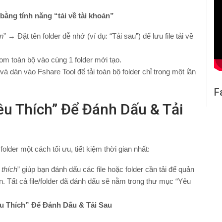
ằng tính năng “tải về tài khoản”
ản
” → Đặt tên folder dễ nhớ (ví dụ: “Tải sau”) để lưu file tải về
gom toàn bộ vào cùng 1 folder mới tạo.
và dán vào Fshare Tool để tải toàn bộ folder chỉ trong một lần
F
Yêu Thích” Để Đánh Dấu & Tải
folder một cách tối ưu, tiết kiệm thời gian nhất:
 thích
” giúp bạn đánh dấu các file hoặc folder cần tải để quản
n. Tất cả file/folder đã đánh dấu sẽ nằm trong thư mục “Yêu
 Thích” Để Đánh Dấu & Tải Sau