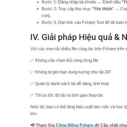
Bước 1: Đăng nhập tài khoản → Đánh dấu “
Y
Bước 2: Truy cập thư mục “
Yêu thích
” → Copy
con).
Bước 3: Dán link vào Fshare Tool để tải toàn b
IV. Giải pháp Hiệu quả &
Với các mẹo tải nhiều file cùng lúc trên Fshare trên 
✅ Không cần chọn thủ công từng file
✅ Không bị giới hạn dung lượng như tải ZIP
✅ Quản lý danh sách tải dễ dàng, linh hoạt
✅ Tối ưu tốc độ tải và thời gian thao tác
Nhờ đó, bạn có thể tăng hiệu suất làm việc và học tậ
lớn.
📢 Tham Gia
Cộng Đồng Fshare
để Cập nhật nhan