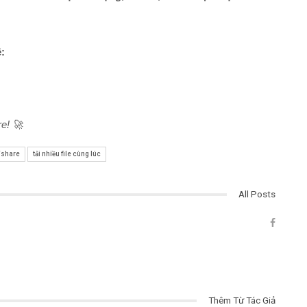
ề:
e! 🚀
Fshare
tải nhiều file cùng lúc
All Posts
Thêm Từ Tác Giả