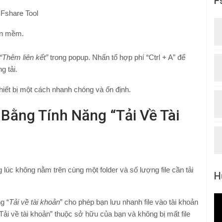
F
 Fshare Tool
ần mềm.
“Thêm liên kết”
trong popup. Nhấn tổ hợp phí “Ctrl + A” để
g tải.
 thiết bị một cách nhanh chóng và ổn định.
 Bằng Tính Năng “Tải Về Tài
g lúc không nằm trên cùng một folder và số lượng file cần tải
H
g “
Tải về tài khoản
” cho phép bạn lưu nhanh file vào tài khoản
“Tải về tài khoản” thuộc sở hữu của bạn và không bị mất file