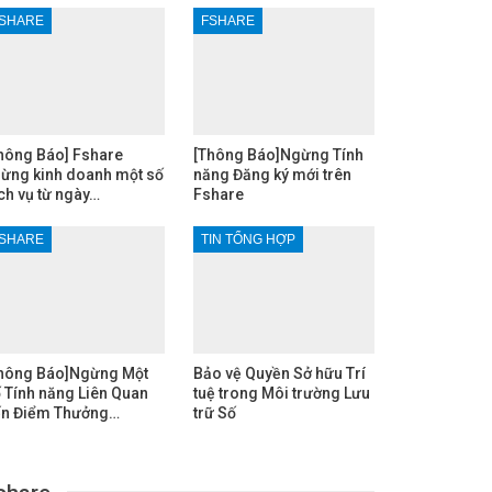
SHARE
FSHARE
hông Báo] Fshare
[Thông Báo]Ngừng Tính
ừng kinh doanh một số
năng Đăng ký mới trên
ch vụ từ ngày…
Fshare
SHARE
TIN TỔNG HỢP
hông Báo]Ngừng Một
Bảo vệ Quyền Sở hữu Trí
 Tính năng Liên Quan
tuệ trong Môi trường Lưu
n Điểm Thưởng…
trữ Số