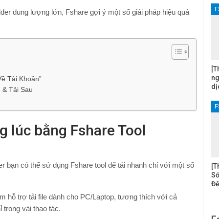
F
older dung lượng lớn, Fshare gợi ý một số giải pháp hiệu quả
[T
ng
Về Tài Khoản”
dị
 & Tải Sau
F
ng lúc bằng Fshare Tool
lder bạn có thể sử dụng Fshare tool để tải nhanh chỉ với một số
[T
Số
Đế
m hỗ trợ tải file dành cho PC/Laptop, tương thích với cả
trong vài thao tác.