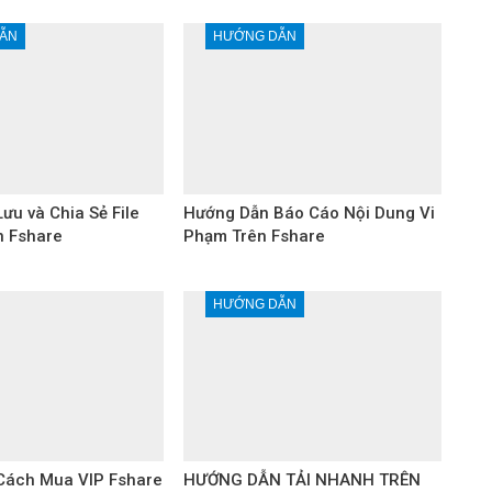
ẪN
HƯỚNG DẪN
ưu và Chia Sẻ File
Hướng Dẫn Báo Cáo Nội Dung Vi
n Fshare
Phạm Trên Fshare
HƯỚNG DẪN
Cách Mua VIP Fshare
HƯỚNG DẪN TẢI NHANH TRÊN