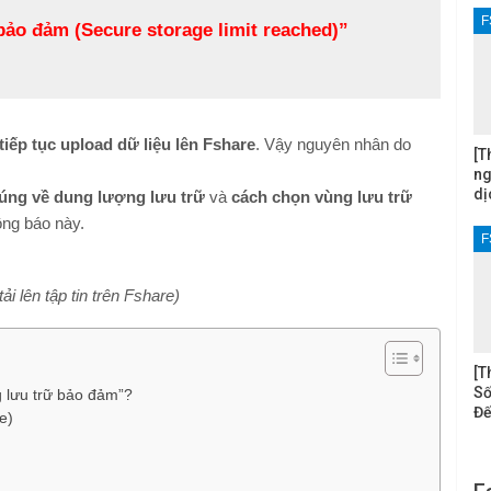
F
ảo đảm (Secure storage limit reached)”
tiếp tục upload dữ liệu lên Fshare
. Vậy nguyên nhân do
[T
ng
dị
úng về dung lượng lưu trữ
và
cách chọn vùng lưu trữ
ông báo này.
F
ải lên tập tin trên Fshare)
[T
Số
g lưu trữ bảo đảm”?
Đế
e)