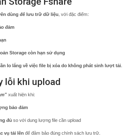
oản Storage Fshare
ên dùng để lưu trữ dữ liệu
, với đặc điểm:
ảo đảm
hạn
khoản Storage còn hạn sử dụng
n lo lắng về việc file bị xóa do không phát sinh lượt tải
.
 lỗi khi upload
ảm”
xuất hiện khi:
ượng bảo đảm
ng đủ
so với dung lượng file cần upload
 vụ tải lên
để đảm bảo đúng chính sách lưu trữ.