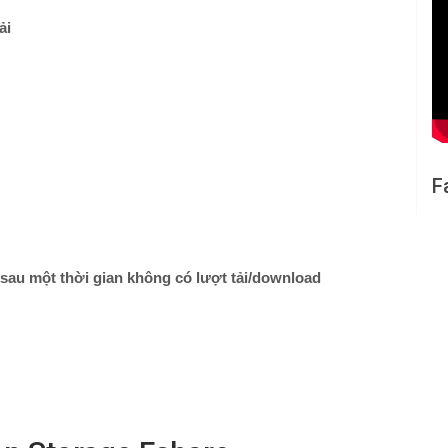
ải
F
 sau một thời gian không có lượt tải/download