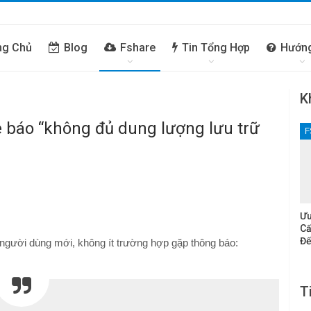
ng Chủ
Blog
Fshare
Tin Tổng Hợp
Hướn
K
e báo “không đủ dung lượng lưu trữ
F
Ưu
Cấ
Đế
 người dùng mới, không ít trường hợp gặp thông báo:
T