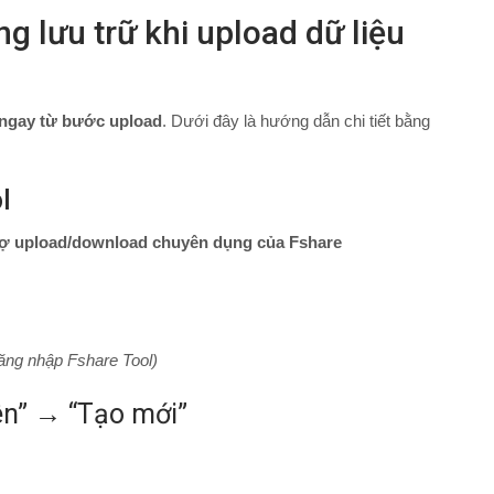
 lưu trữ khi upload dữ liệu
 ngay từ bước upload
. Dưới đây là hướng dẫn chi tiết bằng
l
rợ upload/download chuyên dụng của Fshare
ăng nhập Fshare Tool)
ên” → “Tạo mới”