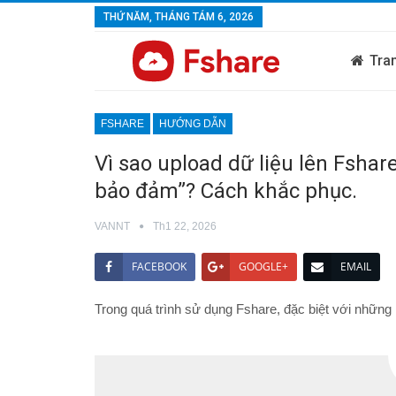
THỨ NĂM, THÁNG TÁM 6, 2026
Tra
FSHARE
HƯỚNG DẪN
Vì sao upload dữ liệu lên Fshar
bảo đảm”? Cách khắc phục.
VANNT
Th1 22, 2026
FACEBOOK
GOOGLE+
EMAIL
Trong quá trình sử dụng Fshare, đặc biệt với những