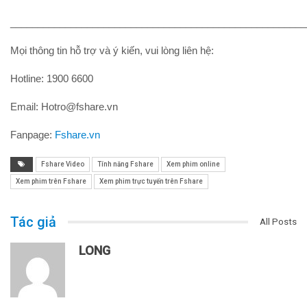
______________________________________________________
Mọi thông tin hỗ trợ và ý kiến, vui lòng liên hệ:
Hotline: 1900 6600
Email: Hotro@fshare.vn
Fanpage:
Fshare.vn
Fshare Video
Tính năng Fshare
Xem phim online
Xem phim trên Fshare
Xem phim trực tuyến trên Fshare
Tác giả
All Posts
LONG