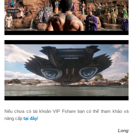
Nếu chưa có tài khoản VIP Fshare bạn có thể tham khảo và
nâng cấp
tại đây
!
Long