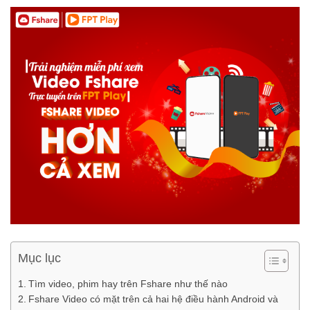
Mục lục
Tìm video, phim hay trên Fshare như thế nào
Fshare Video có mặt trên cả hai hệ điều hành Android và