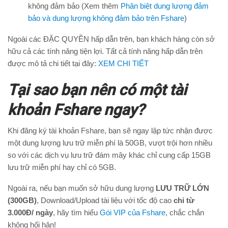
không đảm bảo (Xem thêm
Phân biệt dung lượng đảm
bảo và dung lượng không đảm bảo trên Fshare
)
Ngoài các ĐẶC QUYỀN hấp dẫn trên, bạn khách hàng còn sở
hữu cả các tính năng tiện lợi. Tất cả tính năng hấp dẫn trên
được mô tả chi tiết tại đây:
XEM CHI TIẾT
Tại sao bạn nên có một tài
khoản Fshare ngay?
Khi đăng ký tài khoản Fshare, bạn sẽ ngay lập tức nhận được
một dung lượng lưu trữ miễn phí là 50GB, vượt trội hơn nhiều
so với các dịch vụ lưu trữ đám mây khác chỉ cung cấp 15GB
lưu trữ miễn phí hay chỉ có 5GB.
Ngoài ra, nếu bạn muốn sở hữu dung lượng
LƯU TRỮ LỚN
(300GB)
, Download/Upload tài liệu với tốc độ cao
chỉ từ
3.000Đ/ ngày
, hãy tìm hiểu
Gói VIP của Fshare
, chắc chắn
không hối hận!