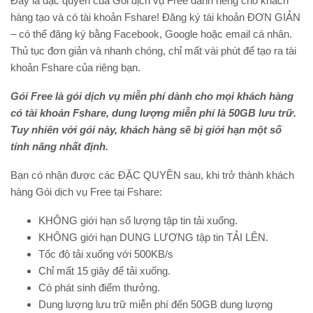
Đây là đặc quyền của Gói dịch vụ Free dành riêng cho khách
hàng tạo và có tài khoản Fshare! Đăng ký tài khoản ĐƠN GIẢN
– có thể đăng ký bằng Facebook, Google hoặc email cá nhân.
Thủ tục đơn giản và nhanh chóng, chỉ mất vài phút để tạo ra tài
khoản Fshare của riêng bạn.
Gói Free là gói dịch vụ miễn phí dành cho mọi khách hàng
có tài khoản Fshare, dung lượng miễn phí là 50GB lưu trữ.
Tuy nhiên với gói này, khách hàng sẽ bị giới hạn một số
tính năng nhất định.
Bạn có nhận được các ĐẶC QUYỀN sau, khi trở thành khách
hàng Gói dịch vụ Free tại Fshare:
KHÔNG giới hạn số lượng tập tin tải xuống.
KHÔNG giới hạn DUNG LƯỢNG tập tin TẢI LÊN.
Tốc độ tải xuống với 500KB/s
Chỉ mất 15 giây để tải xuống.
Có phát sinh điểm thưởng.
Dung lượng lưu trữ miễn phí đến 50GB dung lượng