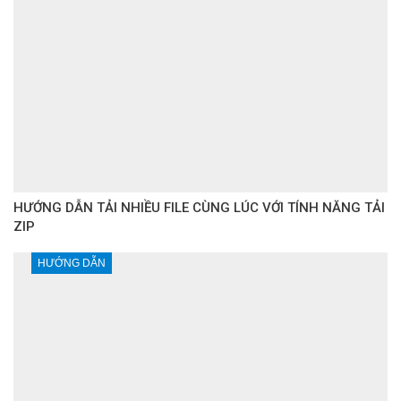
HƯỚNG DẪN TẢI NHIỀU FILE CÙNG LÚC VỚI TÍNH NĂNG TẢI
ZIP
HƯỚNG DẪN