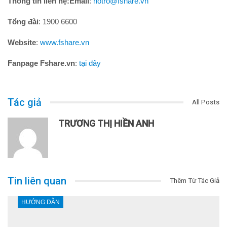
Thông tin liên hệ:
Email
:
hotro@fshare.vn
Tổng đài
: 1900 6600
Website
:
www.fshare.vn
Fanpage Fshare.vn
:
tại đây
Tác giả
All Posts
TRƯƠNG THỊ HIỀN ANH
Tin liên quan
Thêm Từ Tác Giả
HƯỚNG DẪN