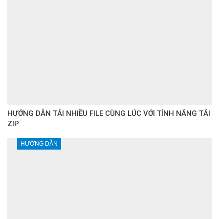
HƯỚNG DẪN TẢI NHIỀU FILE CÙNG LÚC VỚI TÍNH NĂNG TẢI
ZIP
HƯỚNG DẪN