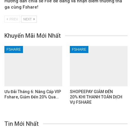
Hướng dẫn chia sẻ File dễ dàng và nhận điểm thưởng thả
ga cùng Fshare!
PREV
NEXT
Khuyến Mãi Mới Nhất
FSHARE
FSHARE
Ưu Đãi Tháng 6: Nâng Cấp VIP
SHOPEEPAY GIẢM ĐẾN
Fshare, Giảm Đến 20% Qua…
20% KHI THANH TOÁN DỊCH
VỤ FSHARE
Tin Mới Nhất