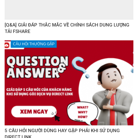
[Q&A] GIẢI ĐÁP THẮC MẮC VỀ CHÍNH SÁCH DUNG LƯỢNG
TẢI FSHARE
CÂU HỎI THƯỜNG GẶP
5 CÂU HỎI NGƯỜI DÙNG HAY GẶP PHẢI KHI SỬ DỤNG
DIRECT LINK