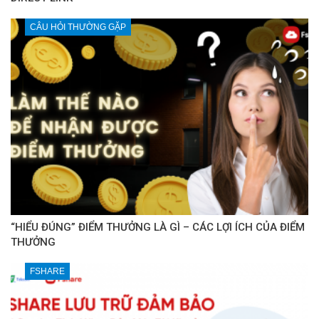
CÂU HỎI THƯỜNG GẶP
“HIỂU ĐÚNG” ĐIỂM THƯỞNG LÀ GÌ – CÁC LỢI ÍCH CỦA ĐIỂM
THƯỞNG
FSHARE