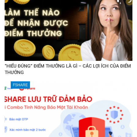
“HIỂU ĐÚNG” ĐIỂM THƯỞNG LÀ GÌ – CÁC LỢI ÍCH CỦA ĐIỂM
THƯỞNG
FSHARE