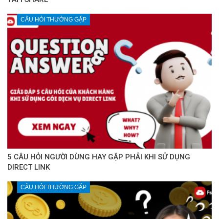
CÂU HỎI THƯỜNG GẶP
5 CÂU HỎI NGƯỜI DÙNG HAY GẶP PHẢI KHI SỬ DỤNG
DIRECT LINK
CÂU HỎI THƯỜNG GẶP