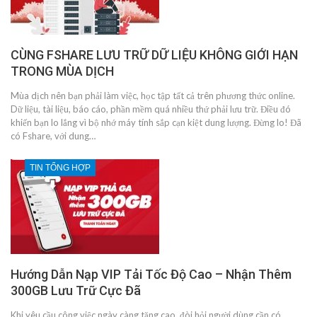
CÙNG FSHARE LƯU TRỮ DỮ LIỆU KHÔNG GIỚI HẠN
TRONG MÙA DỊCH
Mùa dịch nên bạn phải làm việc, học tập tất cả trên phương thức online.
Dữ liệu, tài liệu, báo cáo, phần mềm quá nhiều thứ phải lưu trữ. Điều đó
khiến bạn lo lắng vì bộ nhớ máy tính sắp cạn kiệt dung lượng. Đừng lo! Đã
có Fshare, với dung…
TIN TỔNG HỢP
Hướng Dẫn Nạp VIP Tải Tốc Độ Cao – Nhận Thêm
300GB Lưu Trữ Cực Đã
Khi yêu cầu công việc ngày càng tăng cao, đòi hỏi người dùng cần có