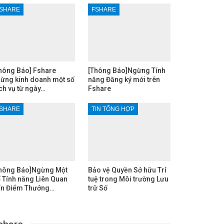
SHARE
FSHARE
hông Báo] Fshare
[Thông Báo]Ngừng Tính
ừng kinh doanh một số
năng Đăng ký mới trên
ch vụ từ ngày…
Fshare
SHARE
TIN TỔNG HỢP
hông Báo]Ngừng Một
Bảo vệ Quyền Sở hữu Trí
 Tính năng Liên Quan
tuệ trong Môi trường Lưu
n Điểm Thưởng…
trữ Số