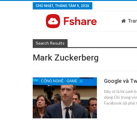
CHỦ NHẬT, THÁNG TÁM 9, 2026
Tra
Search Results
Mark Zuckerberg
Google và Twi
CÔNG NGHỆ - GAME
Đây sẽ là lời cảnh 
dùng Chỉ trong vỏ
Facebook đã phải t