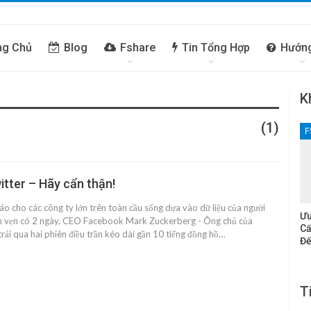
ng Chủ
Blog
Fshare
Tin Tổng Hợp
Hướn
K
(1)
F
tter – Hãy cẩn thận!
báo cho các công ty lớn trên toàn cầu sống dựa vào dữ liệu của người
Ưu
n vẹn có 2 ngày, CEO Facebook Mark Zuckerberg - Ông chủ của
Cấ
rải qua hai phiên điều trần kéo dài gần 10 tiếng đồng hồ…
Đế
T